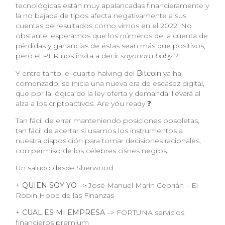
tecnológicas están muy apalancadas financieramente y
la no bajada de tipos afecta negativamente a sus
cuentas de resultados como vimos en el 2022. No
obstante, esperamos que los números de la cuenta de
pérdidas y ganancias de éstas sean más que positivos,
pero el PER nos invita a decir
sayonara baby
?.
Y entre tanto, el cuarto halving del
Bitcoin
ya ha
comenzado, se inicia una nueva era de escasez digital,
que por la lógica de la ley oferta y demanda, llevará al
alza a los criptoactivos. Are you ready ❓
Tan fácil de errar manteniendo posiciones obsoletas,
tan fácil de acertar si usamos los instrumentos a
nuestra disposición para tomar decisiones racionales,
con permiso de los célebres cisnes negros.
Un saludo desde Sherwood.
+ QUIEN SOY YO
–> José Manuel Marín Cebrián – El
Robin Hood de las Finanzas
+ CUAL ES MI EMPRESA
–> FORTUNA servicios
financieros premium