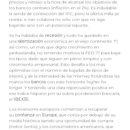
precios y retraso a la hora de alcanzar los objetivos de
los bancos centrales (inflación en el 2%). Es indudable
la senda de contracción del IPC, pero la última milla se
resiste, e Iran colabora no sólo con que no siga
bajando sino con un potencial repunte.
Se ha hablaba de
recesión
y todo ha quedado en
una
ralentización
económica en el viejo continente ??,
así como, un más que digno crecimiento en
yankeelandia; no teniendo motivos la FED ?? para bajar
los tipos, dado que siguen en pleno empleo y con
crecimiento empresarial. Esto desafía a los más
optimistas con el número de bajadas de tipos de
interés, y de la intensidad de las mismas; frotándose las
manos los
bancos
con este horizonte
higher for
longer.
Y teniendo una clara repercusión positiva en
ese índice hispano por su sobre ponderación bancaria,
el
IBEX35
.
Los inversores europeos comienzan a recuperar
su
confianza
en
Europa
, que cotiza por debajo de su
media histórica siendo una oportunidad de compra
(
índice Sentix
); y los consumidores americanos, que