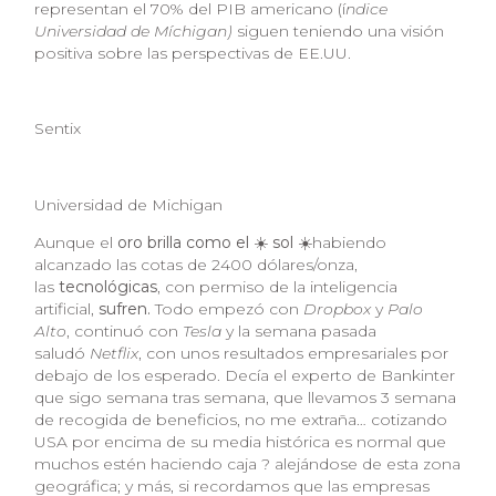
representan el 70% del PIB americano (í
ndice
Universidad de Míchigan)
siguen teniendo una visión
positiva sobre las perspectivas de EE.UU.
Sentix
Universidad de Michigan
Aunque el
oro brilla como el
☀️
sol
☀️habiendo
alcanzado las cotas de 2400 dólares/onza,
las
tecnológicas
, con permiso de la inteligencia
artificial,
sufren.
Todo empezó con
Dropbox
y
Palo
Alto
, continuó con
Tesla
y la semana pasada
saludó
Netflix
, con unos resultados empresariales por
debajo de los esperado. Decía el experto de Bankinter
que sigo semana tras semana, que llevamos 3 semana
de recogida de beneficios, no me extraña… cotizando
USA por encima de su media histórica es normal que
muchos estén haciendo caja ? alejándose de esta zona
geográfica; y más, si recordamos que las empresas