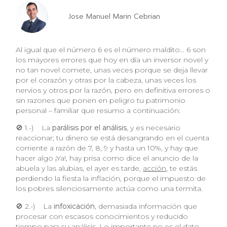
Jose Manuel Marin Cebrian
Al igual que el número 6 es el número maldito… 6 son
los mayores errores que hoy en día un inversor novel y
no tan novel comete, unas veces porque se deja llevar
por el corazón y otras por la cabeza, unas veces los
nervios y otros por la razón, pero en definitiva errores o
sin razones que ponen en peligro tu patrimonio
personal – familiar que resumo a continuación:
🚫 1.-) La
parálisis por el análisis
, y es necesario
reaccionar; tu dinero se está desangrando en el cuenta
corriente a razón de 7, 8, 9 y hasta un 10%, y hay que
hacer algo ¡Ya!, hay prisa como dice el anuncio de la
abuela y las alubias, el ayer es tarde,
acción,
te estás
perdiendo la fiesta la inflación, porque el impuesto de
los pobres silenciosamente actúa como una termita.
🚫 2.-) La
infoxicación
, demasiada información que
procesar con escasos conocimientos y reducido
tiempo para su análisis. Lo importante no es el dato