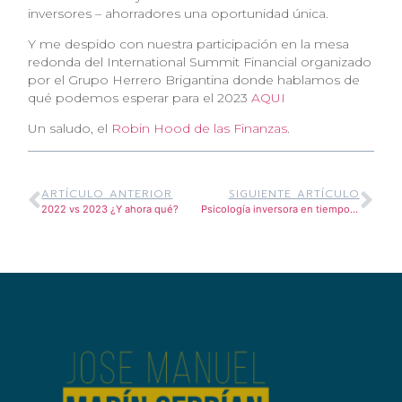
inversores – ahorradores una oportunidad única.
Y me despido con nuestra participación en la mesa
redonda del International Summit Financial organizado
por el Grupo Herrero Brigantina donde hablamos de
qué podemos esperar para el 2023
AQUI
Un saludo, el
Robin Hood de las Finanzas
.
ARTÍCULO ANTERIOR
SIGUIENTE ARTÍCULO
2022 vs 2023 ¿Y ahora qué?
Psicología inversora en tiempos convulsos