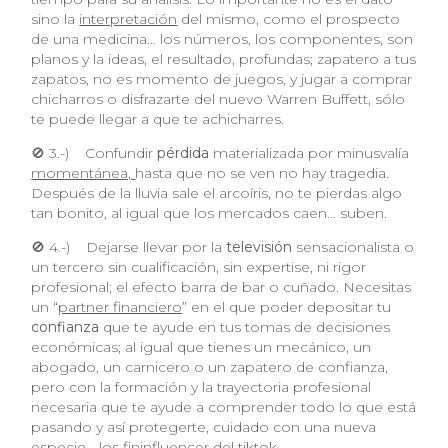
sino la
interpretación
del mismo, como el prospecto
de una medicina… los números, los componentes, son
planos y la ideas, el resultado, profundas; zapatero a tus
zapatos, no es momento de juegos, y jugar a comprar
chicharros o disfrazarte del nuevo Warren Buffett, sólo
te puede llegar a que te achicharres.
🚫 3.-) Confundir
pérdida
materializada por minusvalía
momentánea,
hasta que no se ven no hay tragedia.
Después de la lluvia sale el arcoíris, no te pierdas algo
tan bonito, al igual que los mercados caen… suben.
🚫 4.-) Dejarse llevar por la
televisión
sensacionalista o
un tercero sin cualificación, sin expertise, ni rigor
profesional; el efecto barra de bar o cuñado. Necesitas
un “
partner financiero
” en el que poder depositar tu
confianza
que te ayude en tus tomas de decisiones
económicas; al igual que tienes un mecánico, un
abogado, un carnicero o un zapatero de confianza,
pero con la formación y la trayectoria profesional
necesaria que te ayude a comprender todo lo que está
pasando y así protegerte, cuidado con una nueva
especie… los fininfluencer del tiktok.