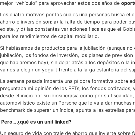
mejor “vehículo” para aprovechar estos dos años de
oport
Los cuatro motivos por los cuales una personas busca el c
ahorro e inversión son: a) la falta de tiempo para poder bus
existe, y d) las constantes variaciones fiscales que el G
para los rendimientos de capital mobiliario.
Si hablásemos de productos para la jubilación (aunque no e
jubilación, los fondos de inversión, los planes de previsión
que hablaremos hoy), sin dejar atrás a los depósitos o la
vamos a elegir un yogurt frente a la larga estantería del 
La semana pasada impartía una píldora formativa sobre ed
preguntaba mi opinión de los EFTs, los fondos cotizados, y
desde el inicio por su idiosincrasia como por su fiscalid
automovilístico existe un Porsche que le va a dar muchas má
benchmark de superar un índice, apunta a las estrellas para
Pero… ¿qué es un unit linked?
Un seguro de vida con traje de ahorro que invierte sobre fo