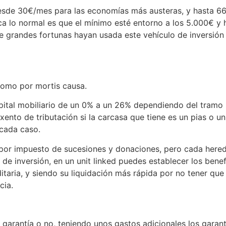
desde 30€/mes para las economías más austeras, y hasta 6
a lo normal es que el mínimo esté entorno a los 5.000€ y 
randes fortunas hayan usada este vehículo de inversión f
 como por mortis causa.
capital mobiliario de un 0% a un 26% dependiendo del tramo
nto de tributación si la carcasa que tiene es un pias o un
 cada caso.
an por impuesto de sucesiones y donaciones, pero cada her
de inversión, en un unit linked puedes establecer los benef
taria, y siendo su liquidación más rápida por no tener que 
cia.
 garantía o no, teniendo unos gastos adicionales los garant