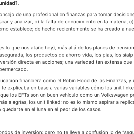
unidad?
.
onsejo de una profesional en finanzas para tomar decision
car y analizar, b) la falta de conocimiento en la materia, c
obierno establece; de hecho recientemente se ha creado a n
s lo que nos atañe hoy), más allá de los planes de pension
 asegurada, los productos de ahorro vida, los pias, los sial
 inversión directa en acciones; una variedad tan extensa q
supermercado.
ucación financiera como el Robin Hood de las Finanzas, y 
 le explicaba en base a varias variables cómo los unit link
ad, que los EFTs son un buen vehículo como un Volkswagen 
s alegrías, los unit linked; no es lo mismo aspirar a replic
 quedarte en el luna en el peor de los casos.
ndos de inversión; pero no te lleve a confusión lo de “segu