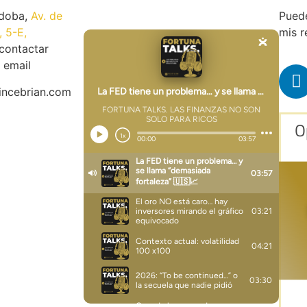
rdoba,
Av. de
Puede
, 5-E,
mis r
contactar
 email
incebrian.com