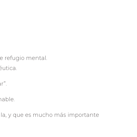
e refugio mental.
utica.
r”.
nable.
ula, y que es mucho más importante