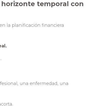
 horizonte temporal con
n la planificación financiera
al.
…
ofesional, una enfermedad, una
acorta.