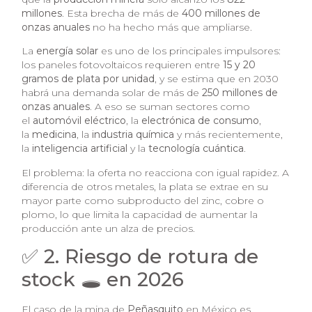
millones
. Esta brecha de más de
400 millones de
onzas anuales
no ha hecho más que ampliarse.
La
energía solar
es uno de los principales impulsores:
los paneles fotovoltaicos requieren entre
15 y 20
gramos de plata por unidad
, y se estima que en 2030
habrá una demanda solar de más de
250 millones de
onzas anuales
. A eso se suman sectores como
el
automóvil eléctrico
, la
electrónica de consumo
,
la
medicina
, la
industria química
y más recientemente,
la
inteligencia artificial
y la
tecnología cuántica
.
El problema: la oferta no reacciona con igual rapidez. A
diferencia de otros metales, la plata se extrae en su
mayor parte como subproducto del zinc, cobre o
plomo, lo que limita la capacidad de aumentar la
producción ante un alza de precios.
✅ 2. Riesgo de rotura de
stock 🕳️ en 2026
El caso de la mina de
Peñasquito
en México es