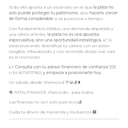
Todo ello apunta a un escenario en el que
la plata no
solo puede proteger tu patrimonio
, sino
hacerlo crecer
de forma considerable
si se posiciona a tiempo.
Con fundamentos sólidos, una demanda disparada y
una oferta al límite,
la plata no es una apuesta
especulativa, sino una oportunidad estratégica
. 📈 Si
estás buscando diversificar tu cartera con un activo
tangible, infravalorado y con recorrido alcista real, este
es el momento.
👉
Consulta con tu asesor financiero de confianza
🙋🏻‍♂️
(+34 607470782)
y empieza a posicionarte hoy.
Un saludo desde Sherwood 🏹📊💰🌲
🔄 TOTALFINANCE: Para todo… para todos.
Las finanzas no son solo para ricos💰.
Cuida tu dinero de Hacienda y los bancos 🏦