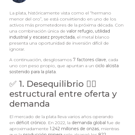
La plata, históricamente vista como el “hermano
menor del oro”, se está convirtiendo en uno de los
activos más prometedores de la próxima década. Con
una combinación única de
valor refugio, utilidad
industrial y escasez proyectada
, el metal blanco
presenta una oportunidad de inversión difícil de
ignorar.
A continuación, desglosamos
7 factores clave
, cada
uno con peso propio, que apuntan a un
ciclo alcista
sostenido para la plata
.
✅ 1. Desequilibrio ⛓️‍💥
estructural entre oferta y
demanda
El mercado de la plata lleva varios años operando
en
déficit crónico
. En 2022, la
demanda global
fue de
aproximadamente
1.242 millones de onzas
, mientras
que la
producción minera
solo alcanzó los
822