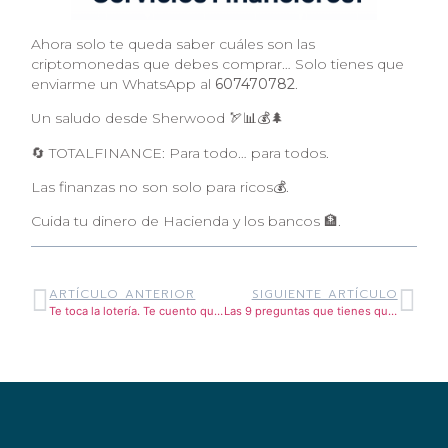
Ahora solo te queda saber cuáles son las
criptomonedas que debes comprar… Solo tienes que
enviarme un WhatsApp al
607470782
.
Un saludo desde Sherwood 🏹📊💰🌲
🔄 TOTALFINANCE: Para todo… para todos.
Las finanzas no son solo para ricos💰.
Cuida tu dinero de Hacienda y los bancos 🏦.
ARTÍCULO ANTERIOR
SIGUIENTE ARTÍCULO
Te toca la lotería. Te cuento qué tienes que hacer
Las 9 preguntas que tienes que hacer tu asesor financiero