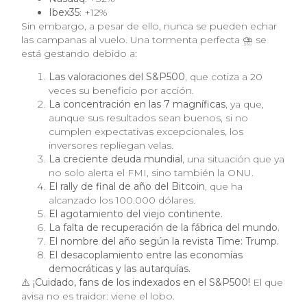
Ibex35
: +12%
Sin embargo, a pesar de ello, nunca se pueden echar
las campanas al vuelo. Una tormenta perfecta ⛈️ se
está gestando debido a:
Las valoraciones del S&P500
, que cotiza a 20
veces su beneficio por acción.
La concentración en las 7 magníficas
, ya que,
aunque sus resultados sean buenos, si no
cumplen expectativas excepcionales, los
inversores repliegan velas.
La creciente deuda mundial
, una situación que ya
no solo alerta el FMI, sino también la ONU.
El rally de final de año del Bitcoin
, que ha
alcanzado los 100.000 dólares.
El agotamiento del viejo continente.
La falta de recuperación de la fábrica del mundo.
El nombre del año según la revista Time: Trump.
El desacoplamiento entre las economías
democráticas y las autarquías.
⚠️
¡Cuidado, fans de los indexados en el S&P500!
El que
avisa no es traidor: viene el lobo.